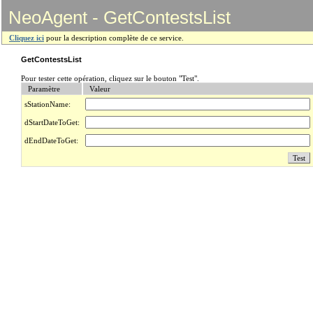
NeoAgent - GetContestsList
Cliquez ici
pour la description complète de ce service.
GetContestsList
Pour tester cette opération, cliquez sur le bouton "Test".
Paramètre
Valeur
sStationName:
dStartDateToGet:
dEndDateToGet: